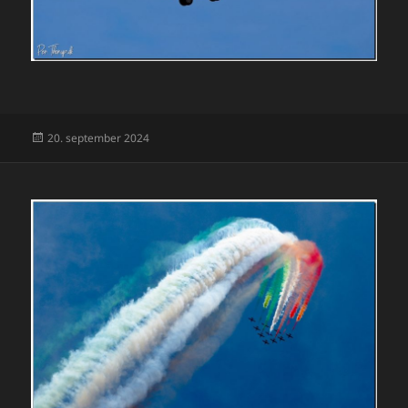
Udgivet
20. september 2024
i