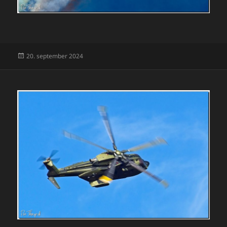
Udgivet
20. september 2024
i