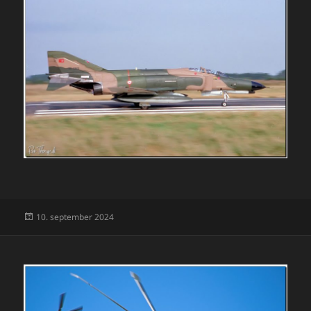
Udgivet
10. september 2024
i