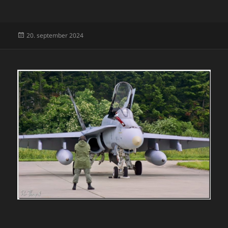
Udgivet
20. september 2024
i