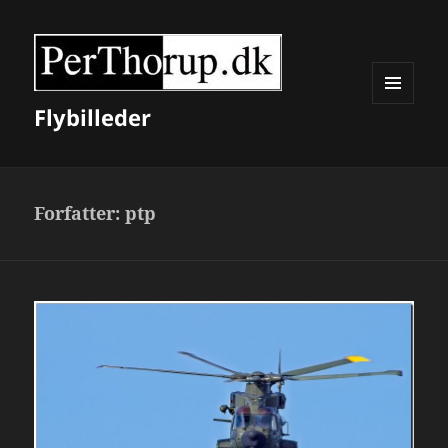
Flybilleder
MENU
OG
WIDGETS
Forfatter:
ptp