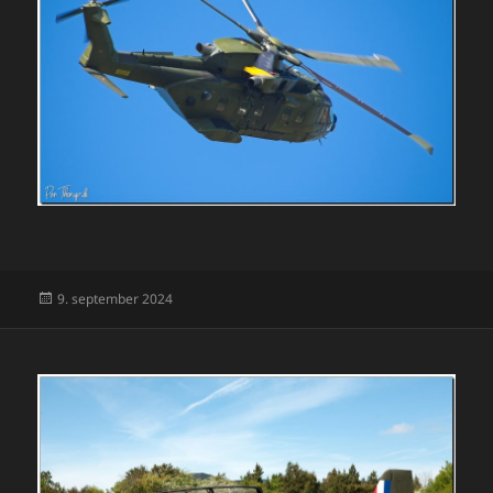
Udgivet
9. september 2024
i