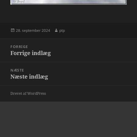
Udgivet
Forfatter
28. september 2024
ptp
i
Indlægsnavigation
FORRIGE
Forrige indlæg
Forrige
indlæg:
NÆSTE
Næste indlæg
Næste
indlæg:
Drevet af WordPress