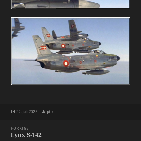
Udgivet
Forfatter
22. juli 2025
ptp
i
Indlægsnavigation
FORRIGE
Lynx S-142
Forrige