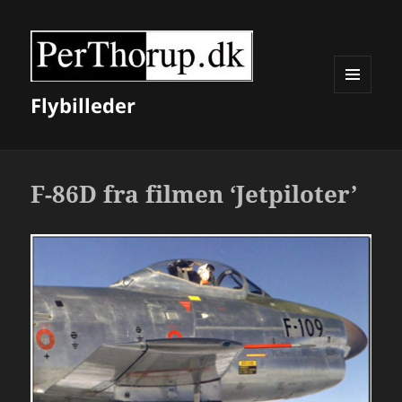
Flybilleder
MENU
OG
WIDGETS
F-86D fra filmen ‘Jetpiloter’